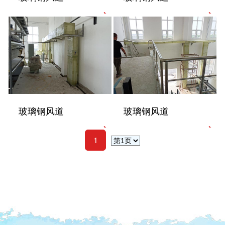
玻璃钢风道
玻璃钢风道
1