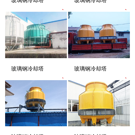
玻璃钢冷却塔
玻璃钢冷却塔