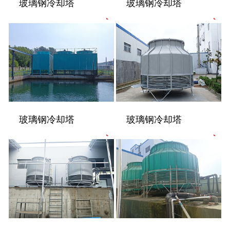
玻璃钢冷却塔
玻璃钢冷却塔
玻璃钢冷却塔
玻璃钢冷却塔