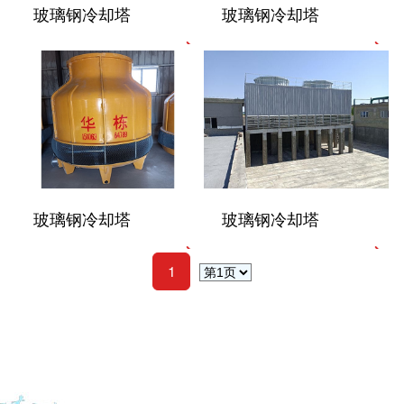
玻璃钢冷却塔
玻璃钢冷却塔
玻璃钢冷却塔
玻璃钢冷却塔
1