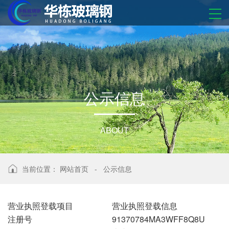
公
示
信
息
ABOUT
当前位置：
网站首页
-
公示信息
营业执照登载项目
营业执照登载信息
注册号
91370784MA3WFF8Q8U